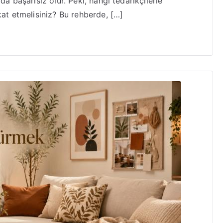
da başarısız olur. Peki, hangi tedarikçilerle
kat etmelisiniz? Bu rehberde, […]