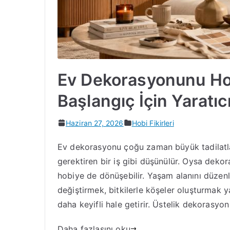
Ev Dekorasyonunu Ho
Başlangıç İçin Yaratıcı
Haziran 27, 2026
Hobi Fikirleri
Ev dekorasyonu çoğu zaman büyük tadilatla
gerektiren bir iş gibi düşünülür. Oysa dekor
hobiye de dönüşebilir. Yaşam alanını düzenl
değiştirmek, bitkilerle köşeler oluşturmak y
daha keyifli hale getirir. Üstelik dekorasyo
Daha fazlasını oku