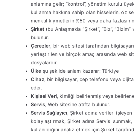
anlamına gelir; “kontrol”, yönetim kurulu üyel
kullanma hakkına sahip olan hisselerin, öz 
menkul kıymetlerin %50 veya daha fazlasının 
Şirket
(bu Anlaşma’da “Şirket”, “Biz”, “Bizim” v
bulunur.
Çerezler
, bir web sitesi tarafından bilgisaya
yerleştirilen ve birçok amaç arasında web si
dosyalardır.
Ülke
şu şekilde anlam kazanır: Türkiye
Cihaz
, bir bilgisayar, cep telefonu veya dijit
eder.
Kişisel Veri
, kimliği belirlenmiş veya belirleneb
Servis
, Web sitesine atıfta bulunur.
Servis Sağlayıcı
, Şirket adına verileri işleye
kolaylaştırmak, Şirket adına Servisi sunmak, 
kullanıldığını analiz etmek için Şirket tarafın