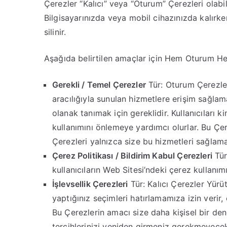
Çerezler “Kalıcı” veya “Oturum” Çerezleri olabil
Bilgisayarınızda veya mobil cihazınızda kalırke
silinir.
Aşağıda belirtilen amaçlar için Hem Oturum Hem
Gerekli / Temel Çerezler
Tür: Oturum Çerezler
aracılığıyla sunulan hizmetlere erişim sağlam
olanak tanımak için gereklidir. Kullanıcıları k
kullanımını önlemeye yardımcı olurlar. Bu Çe
Çerezleri yalnızca size bu hizmetleri sağlamak
Çerez Politikası / Bildirim Kabul Çerezleri
Tür
kullanıcıların Web Sitesi’ndeki çerez kullanımı
İşlevsellik Çerezleri
Tür: Kalıcı Çerezler Yürü
yaptığınız seçimleri hatırlamamıza izin verir, ö
Bu Çerezlerin amacı size daha kişisel bir de
tercihlerinizi yeniden girmeniz gerekmeyece