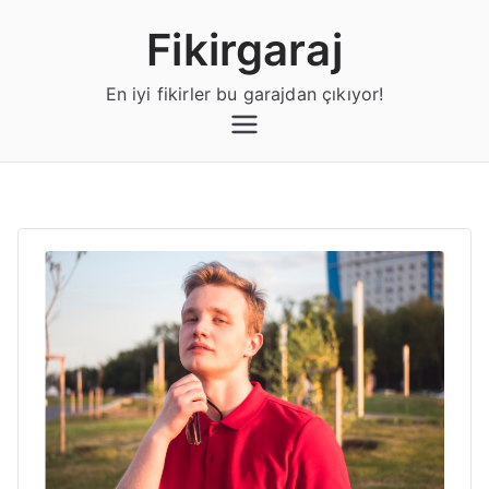
İçeriğe
Fikirgaraj
geç
En iyi fikirler bu garajdan çıkıyor!